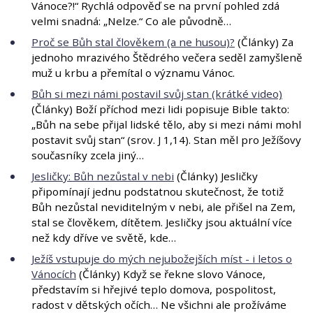
Vánoce?!“ Rychlá odpověď se na první pohled zdá
velmi snadná: „Nelze.“ Co ale původně…
Proč se Bůh stal člověkem (a ne husou)?
(Články) Za
jednoho mrazivého Štědrého večera seděl zamyšleně
muž u krbu a přemítal o významu Vánoc.
Bůh si mezi námi postavil svůj stan (krátké video)
(Články) Boží příchod mezi lidi popisuje Bible takto:
„Bůh na sebe přijal lidské tělo, aby si mezi námi mohl
postavit svůj stan“ (srov. J 1,14). Stan měl pro Ježíšovy
současníky zcela jiný…
Jesličky: Bůh nezůstal v nebi
(Články) Jesličky
připomínají jednu podstatnou skutečnost, že totiž
Bůh nezůstal neviditelným v nebi, ale přišel na Zem,
stal se člověkem, dítětem. Jesličky jsou aktuální více
než kdy dříve ve světě, kde…
Ježíš vstupuje do mých nejubožejších míst - i letos o
Vánocích
(Články) Když se řekne slovo Vánoce,
představím si hřejivé teplo domova, pospolitost,
radost v dětských očích… Ne všichni ale prožíváme