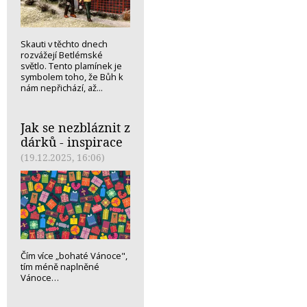
Skauti v těchto dnech
rozvážejí Betlémské
světlo. Tento plamínek je
symbolem toho, že Bůh k
nám nepřichází, až...
Jak se nezbláznit z
dárků - inspirace
(19.12.2025, 16:06)
Čím více „bohaté Vánoce",
tím méně naplněné
Vánoce…