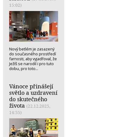
15:02)
Nový betlém je zasazený
do současného prostředí
farnosti, aby vyjadřoval, že
Ježíš se narodil i pro tuto
dobu, pro toto...
Vánoce přinášejí
světlo a uzdravení
do skutečného
života
(22.12.2025,
14:55)