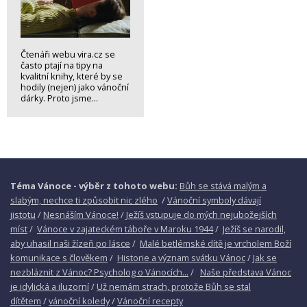
Čtenáři webu vira.cz se
často ptají na tipy na
kvalitní knihy, které by se
hodily (nejen) jako vánoční
dárky. Proto jsme...
Téma Vánoce - výběr z tohoto webu:
Bůh se stává malým a
slabým, nechce ti způsobit nic zlého
/
Vánoční symboly dávají
jistotu
/
Nesnáším Vánoce!
/
Ježíš vstupuje do mých nejubožejších
míst
/
Vánoce v zajateckém táboře v Maroku 1944
/
Ježíš se narodil,
aby uhasil naši žízeň po lásce
/
Malé betlémské dítě je vrcholem Boží
komunikace s člověkem
/
Historie a význam svátku Vánoc
/
Jak se
nezbláznit z Vánoc? Psycholog o Vánocích...
/
Naše představa Vánoc
je idylická a iluzorní
/
Už nemám strach, protože Bůh se stal
dítětem
/
vánoční koledy
/
Vánoční recepty