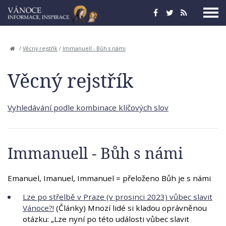
/
Věcný rejstřík
/
Immanuell - Bůh s námi
Věcný rejstřík
Vyhledávání podle kombinace klíčových slov
Immanuell - Bůh s námi
Emanuel, Imanuel, Immanuel = přeloženo Bůh je s námi
Lze po střelbě v Praze (v prosinci 2023) vůbec slavit
Vánoce?!
(Články) Mnozí lidé si kladou oprávněnou
otázku: „Lze nyní po této události vůbec slavit