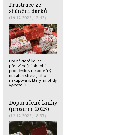
Frustrace ze
shánění dárků
(19.12.2025, 15:42)
Pro některé lidi se
předvánoční období
proměnilo v nekonečný
maraton stresujícího
nakupování, který mnohdy
vyvrcholí u...
Doporučené knihy
(prosinec 2025)
(12.12.2025, 18:37)