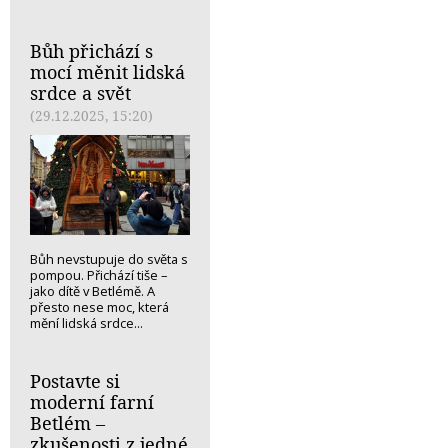
Bůh přichází s
mocí měnit lidská
srdce a svět
(29.12.2025, 15:20)
Bůh nevstupuje do světa s
pompou. Přichází tiše –
jako dítě v Betlémě. A
přesto nese moc, která
mění lidská srdce...
Postavte si
moderní farní
Betlém –
zkušenosti z jedné