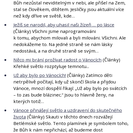
Bůh nezůstal neviditelným v nebi, ale přišel na Zem,
stal se člověkem, dítětem. Jesličky jsou aktuální více
než kdy dříve ve světě, kde…
Ježíš se narodil, aby uhasil naši žízeň … po lásce
(Články) Všichni jsme naprogramováni
k tomu, abychom milovali a byli milováni. Všichni. Ale
nedokážeme to. Na jedné straně se nám lásky
nedostává, a na druhé straně se svým…
Něco mi brání prožívat radost o Vánocích
(Články)
Křehké světlo rozptyluje temnotu...
Už aby bylo po Vánocích!
(Články) Zatímco děti
netrpělivě počítají, kdy už skončí škola a přijdou
Vánoce, mnozí dospělí říkají: „Už aby bylo po svátcích
– to zas bude blázinec.“ Jsou to hlavně ženy, na
kterých totiž…
Vánoce přinášejí světlo a uzdravení do skutečného
života
(Články) Skauti v těchto dnech rozvážejí
Betlémské světlo. Tento plamínek je symbolem toho,
že Bůh k nám nepřichází, až budeme dost