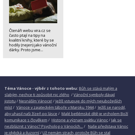
Čtenáři webu vira.cz se
často ptají na tipy na
kvalitní knihy, které by se
hodily (nejen) jako vánoční
dárky. Proto jsme...
Téma Vánoce - výběr z tohoto webu:
Bůh se stává malým a
slabým, nechce ti způsobit nic zlého
/
Vánoční symboly dávají
jistotu
/
Nesnáším Vánoce!
/
Ježíš vstupuje do mých nejubožejších
míst
/
Vánoce v zajateckém táboře v Maroku 1944
/
Ježíš se narodil,
aby uhasil naši žízeň po lásce
/
Malé betlémské dítě je vrcholem Boží
komunikace s člověkem
/
Historie a význam svátku Vánoc
/
Jak se
nezbláznit z Vánoc? Psycholog o Vánocích...
/
Naše představa Vánoc
je idylická a iluzorní
/
Už nemám strach, protože Bůh se stal