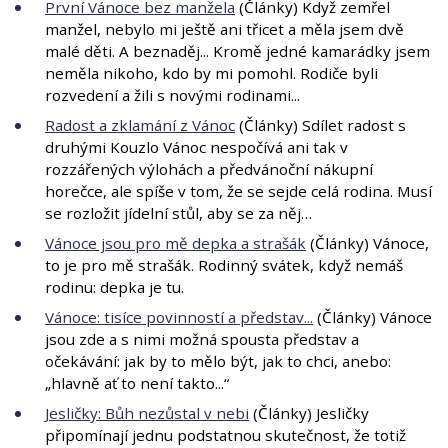
První Vánoce bez manžela
(Články) Když zemřel
manžel, nebylo mi ještě ani třicet a měla jsem dvě
malé děti. A beznaděj... Kromě jedné kamarádky jsem
neměla nikoho, kdo by mi pomohl. Rodiče byli
rozvedení a žili s novými rodinami...
Radost a zklamání z Vánoc
(Články) Sdílet radost s
druhými Kouzlo Vánoc nespočívá ani tak v
rozzářených výlohách a předvánoční nákupní
horečce, ale spíše v tom, že se sejde celá rodina. Musí
se rozložit jídelní stůl, aby se za něj…
Vánoce jsou pro mě depka a strašák
(Články) Vánoce,
to je pro mě strašák. Rodinný svátek, když nemáš
rodinu: depka je tu.
Vánoce: tisíce povinností a představ...
(Články) Vánoce
jsou zde a s nimi možná spousta představ a
očekávání: jak by to mělo být, jak to chci, anebo:
„hlavně ať to není takto...“
Jesličky: Bůh nezůstal v nebi
(Články) Jesličky
připomínají jednu podstatnou skutečnost, že totiž