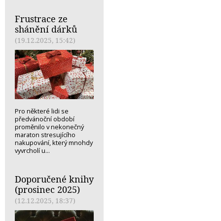
Frustrace ze
shánění dárků
(19.12.2025, 15:42)
Pro některé lidi se
předvánoční období
proměnilo v nekonečný
maraton stresujícího
nakupování, který mnohdy
vyvrcholí u...
Doporučené knihy
(prosinec 2025)
(12.12.2025, 18:37)