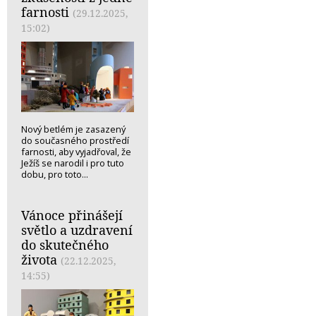
farnosti
(29.12.2025,
15:02)
Nový betlém je zasazený
do současného prostředí
farnosti, aby vyjadřoval, že
Ježíš se narodil i pro tuto
dobu, pro toto...
Vánoce přinášejí
světlo a uzdravení
do skutečného
života
(22.12.2025,
14:55)