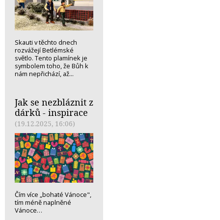
Skauti v těchto dnech
rozvážejí Betlémské
světlo. Tento plamínek je
symbolem toho, že Bůh k
nám nepřichází, až...
Jak se nezbláznit z
dárků - inspirace
(19.12.2025, 16:06)
Čím více „bohaté Vánoce",
tím méně naplněné
Vánoce…