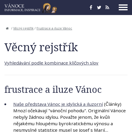
/
Věcný rejstřík
/
frustrace a iluze Vánoc
Věcný rejstřík
Vyhledávání podle kombinace klíčových slov
frustrace a iluze Vánoc
Naše představa Vánoc je idylická a iluzorní
(Články)
Mnozí očekávají "vánoční pohodu". Originální Vánoce
nebyly žádnou idylou. Považte jenom, že kvůli
nějakému hloupému byrokratickému výnosu a
nesmyslné statistice musel se Josef s Marií…