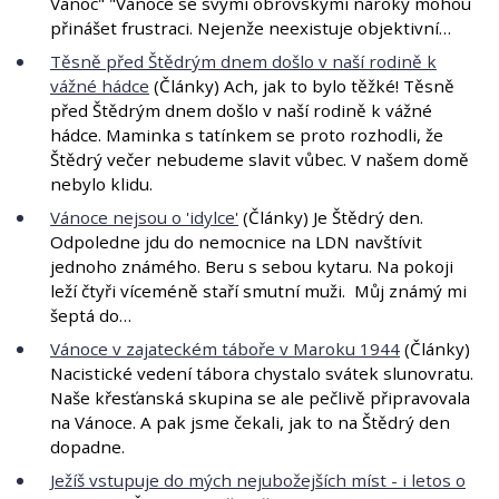
Vánoc" "Vánoce se svými obrovskými nároky mohou
přinášet frustraci. Nejenže neexistuje objektivní…
Těsně před Štědrým dnem došlo v naší rodině k
vážné hádce
(Články) Ach, jak to bylo těžké! Těsně
před Štědrým dnem došlo v naší rodině k vážné
hádce. Maminka s tatínkem se proto rozhodli, že
Štědrý večer nebudeme slavit vůbec. V našem domě
nebylo klidu.
Vánoce nejsou o 'idylce'
(Články) Je Štědrý den.
Odpoledne jdu do nemocnice na LDN navštívit
jednoho známého. Beru s sebou kytaru. Na pokoji
leží čtyři víceméně staří smutní muži. Můj známý mi
šeptá do…
Vánoce v zajateckém táboře v Maroku 1944
(Články)
Nacistické vedení tábora chystalo svátek slunovratu.
Naše křesťanská skupina se ale pečlivě připravovala
na Vánoce. A pak jsme čekali, jak to na Štědrý den
dopadne.
Ježíš vstupuje do mých nejubožejších míst - i letos o