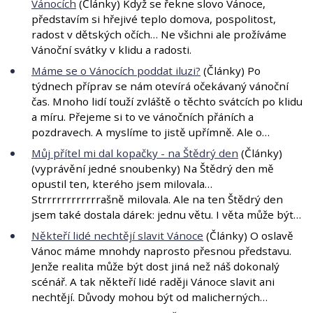
Vánocích
(Články) Když se řekne slovo Vánoce,
představím si hřejivé teplo domova, pospolitost,
radost v dětských očích… Ne všichni ale prožíváme
Vánoční svátky v klidu a radosti.
Máme se o Vánocích poddat iluzi?
(Články) Po
týdnech příprav se nám otevírá očekávaný vánoční
čas. Mnoho lidí touží zvláště o těchto svátcích po klidu
a míru. Přejeme si to ve vánočních přáních a
pozdravech. A myslíme to jistě upřímně. Ale o…
Můj přítel mi dal kopačky - na Štědrý den
(Články)
(vyprávění jedné snoubenky) Na Štědrý den mě
opustil ten, kterého jsem milovala…
Strrrrrrrrrrrrašně milovala. Ale na ten Štědrý den
jsem také dostala dárek: jednu větu. I věta může být…
Někteří lidé nechtějí slavit Vánoce
(Články) O oslavě
Vánoc máme mnohdy naprosto přesnou představu.
Jenže realita může být dost jiná než náš dokonalý
scénář. A tak někteří lidé raději Vánoce slavit ani
nechtějí. Důvody mohou být od malicherných…