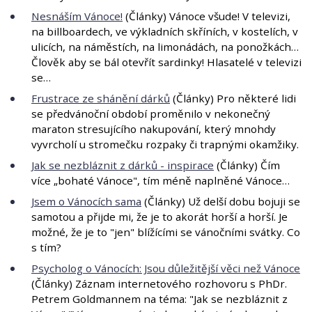
Nesnáším Vánoce!
(Články) Vánoce všude! V televizi,
na billboardech, ve výkladních skříních, v kostelích, v
ulicích, na náměstích, na limonádách, na ponožkách…
Člověk aby se bál otevřít sardinky! Hlasatelé v televizi
se…
Frustrace ze shánění dárků
(Články) Pro některé lidi
se předvánoční období proměnilo v nekonečný
maraton stresujícího nakupování, který mnohdy
vyvrcholí u stromečku rozpaky či trapnými okamžiky.
Jak se nezbláznit z dárků - inspirace
(Články) Čím
více „bohaté Vánoce", tím méně naplněné Vánoce…
Jsem o Vánocích sama
(Články) Už delší dobu bojuji se
samotou a přijde mi, že je to akorát horší a horší. Je
možné, že je to "jen" blížícími se vánočními svátky. Co
s tím?
Psycholog o Vánocích: Jsou důležitější věci než Vánoce
(Články) Záznam internetového rozhovoru s PhDr.
Petrem Goldmannem na téma: "Jak se nezbláznit z