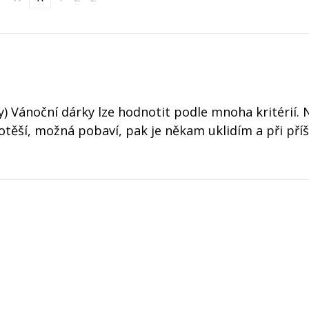
y) Vánoční dárky lze hodnotit podle mnoha kritérií. 
otěší, možná pobaví, pak je někam uklidím a při pří