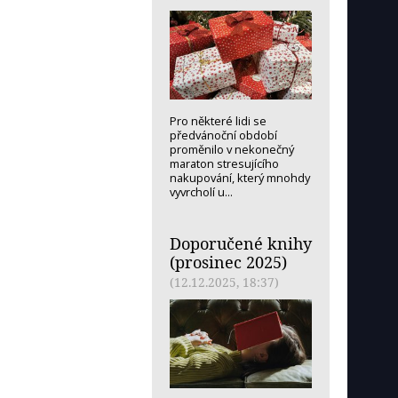
Pro některé lidi se
předvánoční období
proměnilo v nekonečný
maraton stresujícího
nakupování, který mnohdy
vyvrcholí u...
Doporučené knihy
(prosinec 2025)
(12.12.2025, 18:37)