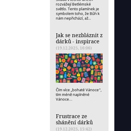
rozvážejí Betlémské
světlo. Tento plamínek je
symbolem toho, že Bůh k
nám nepřichází, až...
Jak se nezbláznit z
dárků - inspirace
(19.12.2025, 16:06)
Čím více „bohaté Vánoce",
tím méně naplněné
Vánoce…
Frustrace ze
shánění dárků
(19.12.2025, 15:42)