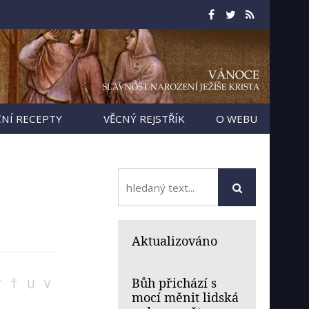
NÍ RECEPTY
VĚCNÝ REJSTŘÍK
O WEBU
Aktualizováno
Bůh přichází s
T
Ť
U
V
mocí měnit lidská