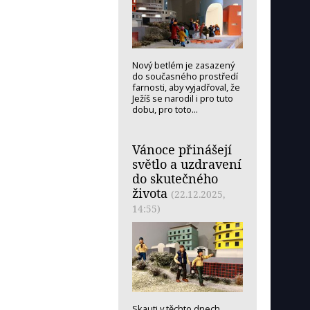
Nový betlém je zasazený
do současného prostředí
farnosti, aby vyjadřoval, že
Ježíš se narodil i pro tuto
dobu, pro toto...
Vánoce přinášejí
světlo a uzdravení
do skutečného
života
(22.12.2025,
14:55)
Skauti v těchto dnech