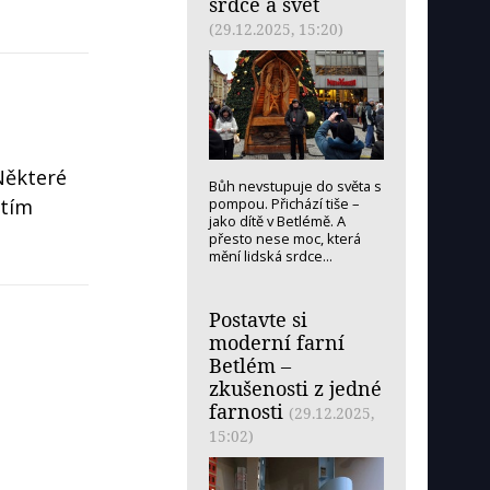
srdce a svět
(29.12.2025, 15:20)
Některé
Bůh nevstupuje do světa s
štím
pompou. Přichází tiše –
jako dítě v Betlémě. A
přesto nese moc, která
mění lidská srdce...
Postavte si
moderní farní
Betlém –
zkušenosti z jedné
farnosti
(29.12.2025,
15:02)