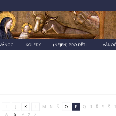
 VÁNOC
KOLEDY
(NEJEN) PRO DĚTI
VÁNOČ
I
J
K
L
M
N
Ň
O
P
Q
R
Ř
S
Š
W
X
Y
Z
Ž