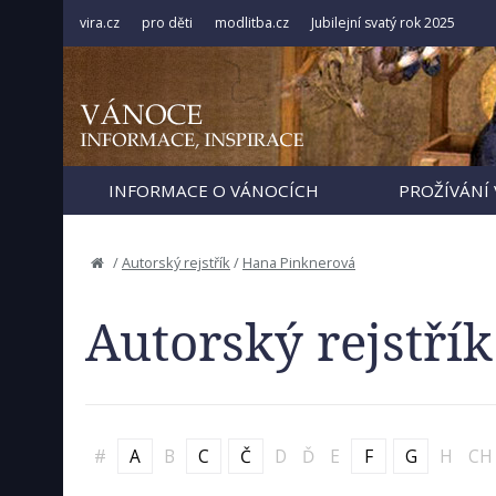
vira.cz
pro děti
modlitba.cz
Jubilejní svatý rok 2025
INFORMACE O VÁNOCÍCH
PROŽÍVÁNÍ
/
Autorský rejstřík
/
Hana Pinknerová
Autorský rejstřík
#
A
B
C
Č
D
Ď
E
F
G
H
CH