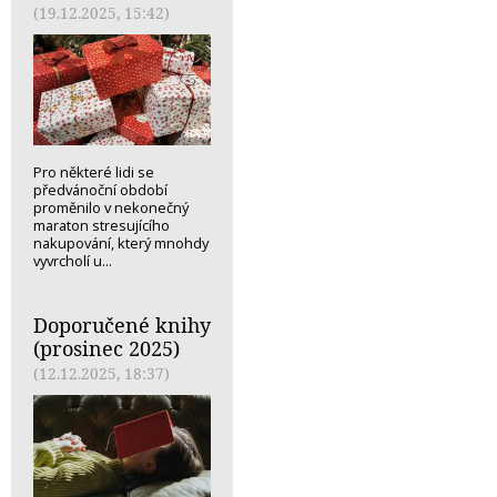
(19.12.2025, 15:42)
Pro některé lidi se
předvánoční období
proměnilo v nekonečný
maraton stresujícího
nakupování, který mnohdy
vyvrcholí u...
Doporučené knihy
(prosinec 2025)
(12.12.2025, 18:37)