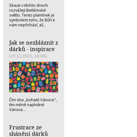
Skauti v těchto dnech
rozvážejí Betlémské
světlo. Tento plamínek je
symbolem toho, že Bůh k
nám nepřichází, až...
Jak se nezbláznit z
dárků - inspirace
(19.12.2025, 16:06)
Čím více „bohaté Vánoce",
tím méně naplněné
Vánoce…
Frustrace ze
shánění dárků