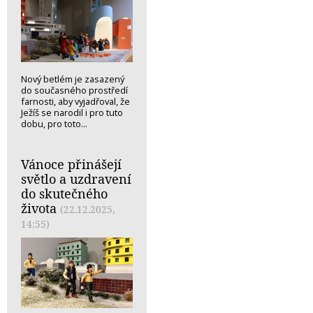
Nový betlém je zasazený
do současného prostředí
farnosti, aby vyjadřoval, že
Ježíš se narodil i pro tuto
dobu, pro toto...
Vánoce přinášejí
světlo a uzdravení
do skutečného
života
(22.12.2025,
14:55)