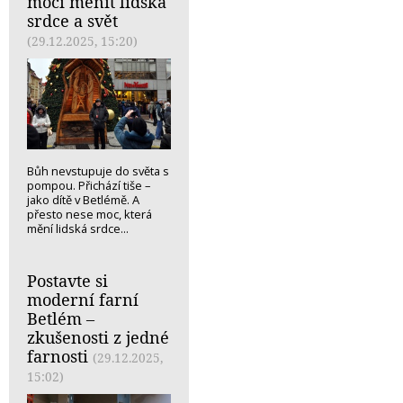
mocí měnit lidská
srdce a svět
(29.12.2025, 15:20)
Bůh nevstupuje do světa s
pompou. Přichází tiše –
jako dítě v Betlémě. A
přesto nese moc, která
mění lidská srdce...
Postavte si
moderní farní
Betlém –
zkušenosti z jedné
farnosti
(29.12.2025,
15:02)