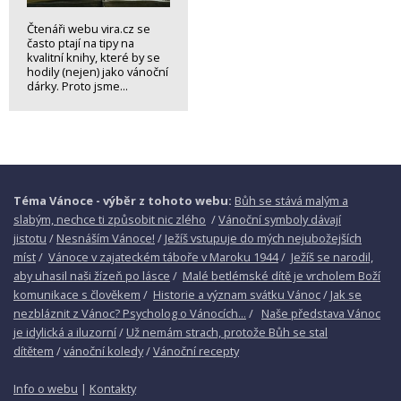
Čtenáři webu vira.cz se
často ptají na tipy na
kvalitní knihy, které by se
hodily (nejen) jako vánoční
dárky. Proto jsme...
Téma Vánoce - výběr z tohoto webu:
Bůh se stává malým a
slabým, nechce ti způsobit nic zlého
/
Vánoční symboly dávají
jistotu
/
Nesnáším Vánoce!
/
Ježíš vstupuje do mých nejubožejších
míst
/
Vánoce v zajateckém táboře v Maroku 1944
/
Ježíš se narodil,
aby uhasil naši žízeň po lásce
/
Malé betlémské dítě je vrcholem Boží
komunikace s člověkem
/
Historie a význam svátku Vánoc
/
Jak se
nezbláznit z Vánoc? Psycholog o Vánocích...
/
Naše představa Vánoc
je idylická a iluzorní
/
Už nemám strach, protože Bůh se stal
dítětem
/
vánoční koledy
/
Vánoční recepty
Info o webu
|
Kontakty