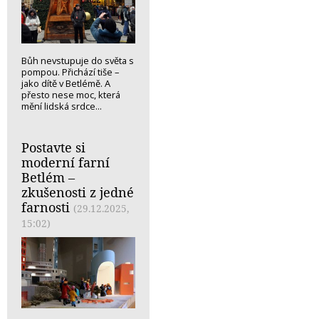
Bůh nevstupuje do světa s
pompou. Přichází tiše –
jako dítě v Betlémě. A
přesto nese moc, která
mění lidská srdce...
Postavte si
moderní farní
Betlém –
zkušenosti z jedné
farnosti
(29.12.2025,
15:02)