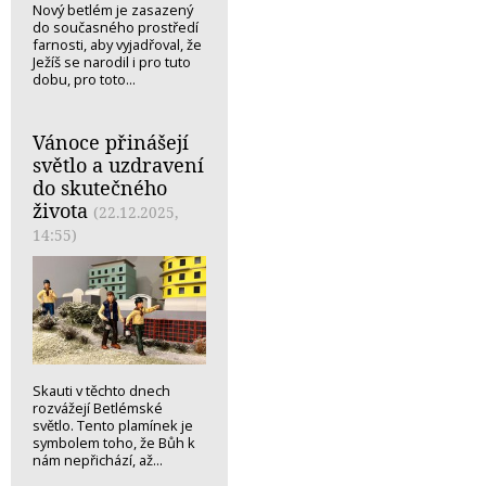
Nový betlém je zasazený
do současného prostředí
farnosti, aby vyjadřoval, že
Ježíš se narodil i pro tuto
dobu, pro toto...
Vánoce přinášejí
světlo a uzdravení
do skutečného
života
(22.12.2025,
14:55)
Skauti v těchto dnech
rozvážejí Betlémské
světlo. Tento plamínek je
symbolem toho, že Bůh k
nám nepřichází, až...