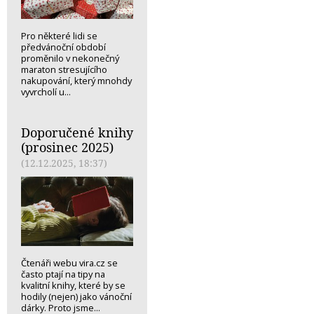
Pro některé lidi se
předvánoční období
proměnilo v nekonečný
maraton stresujícího
nakupování, který mnohdy
vyvrcholí u...
Doporučené knihy
(prosinec 2025)
(12.12.2025, 18:37)
Čtenáři webu vira.cz se
často ptají na tipy na
kvalitní knihy, které by se
hodily (nejen) jako vánoční
dárky. Proto jsme...