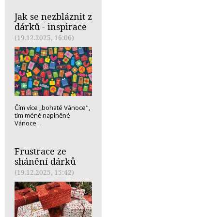
Jak se nezbláznit z
dárků - inspirace
(19.12.2025, 16:06)
Čím více „bohaté Vánoce",
tím méně naplněné
Vánoce…
Frustrace ze
shánění dárků
(19.12.2025, 15:42)