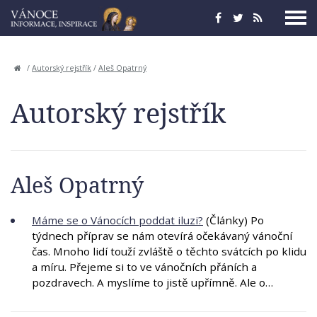
/
Autorský rejstřík
/
Aleš Opatrný
Autorský rejstřík
Aleš Opatrný
Máme se o Vánocích poddat iluzi?
(Články) Po
týdnech příprav se nám otevírá očekávaný vánoční
čas. Mnoho lidí touží zvláště o těchto svátcích po klidu
a míru. Přejeme si to ve vánočních přáních a
pozdravech. A myslíme to jistě upřímně. Ale o…