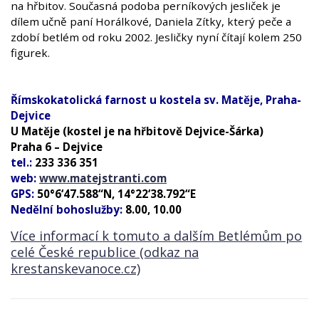
na hřbitov. Současná podoba perníkových jesliček je
dílem učně paní Horálkové, Daniela Zítky, který peče a
zdobí betlém od roku 2002. Jesličky nyní čítají kolem 250
figurek.
Římskokatolická farnost u kostela sv. Matěje, Praha-
Dejvice
U Matěje (kostel je na hřbitově Dejvice-Šárka)
Praha 6 – Dejvice
tel.:
233 336 351
web:
www.matejstranti.com
GPS:
50°6‘47.588“N, 14°22‘38.792“E
Nedělní bohoslužby:
8.00, 10.00
Více informací k tomuto a dalším
Betlémům po
celé České republice (odkaz na
krestanskevanoce.cz)