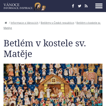
/
Informace o Vánocích
/
Betlémy v České republice
/
Betlém v kostele sv.
Matěje
Betlém v kostele sv.
Matěje