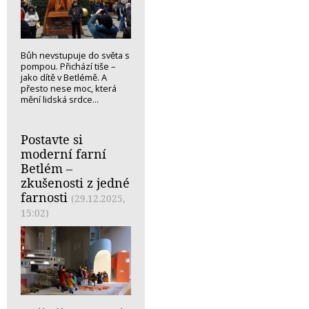
Bůh nevstupuje do světa s
pompou. Přichází tiše –
jako dítě v Betlémě. A
přesto nese moc, která
mění lidská srdce...
Postavte si
moderní farní
Betlém –
zkušenosti z jedné
farnosti
(29.12.2025,
15:02)