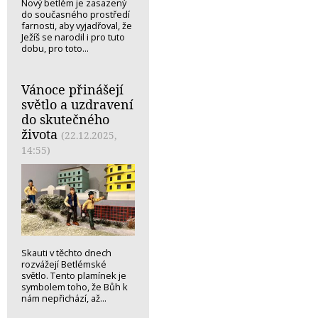
Nový betlém je zasazený
do současného prostředí
farnosti, aby vyjadřoval, že
Ježíš se narodil i pro tuto
dobu, pro toto...
Vánoce přinášejí
světlo a uzdravení
do skutečného
života
(22.12.2025,
14:55)
Skauti v těchto dnech
rozvážejí Betlémské
světlo. Tento plamínek je
symbolem toho, že Bůh k
nám nepřichází, až...