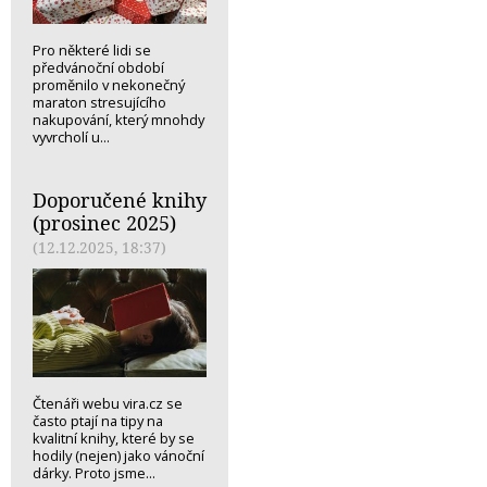
Pro některé lidi se
předvánoční období
proměnilo v nekonečný
maraton stresujícího
nakupování, který mnohdy
vyvrcholí u...
Doporučené knihy
(prosinec 2025)
(12.12.2025, 18:37)
Čtenáři webu vira.cz se
často ptají na tipy na
kvalitní knihy, které by se
hodily (nejen) jako vánoční
dárky. Proto jsme...