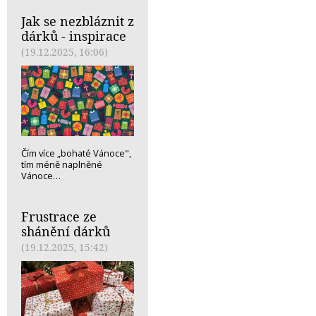
Jak se nezbláznit z
dárků - inspirace
(19.12.2025, 16:06)
Čím více „bohaté Vánoce",
tím méně naplněné
Vánoce…
Frustrace ze
shánění dárků
(19.12.2025, 15:42)