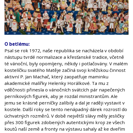
O betlému:
Psal se rok 1972, naše republika se nacházela v období
nástupu tvrdé normalizace a křesťanské tradice, včetně
té vánoční, byly opomíjeny, někdy i potlačovány. V malém
kostelíčku svatého Matěje začíná svoji kněžskou činnost
aktivní P. Jan Machač, který zaopatřuje maminku
akademické malířky Helenky Horálkové. Ta mu z
vděčnosti přinesla o vánočních svátcích pár napečených
perníkových figurek, aby je rozdal ministrantům. Ale
jemu se krásné perníčky zalíbily a dal je raději vystavit v
kostele. Další roky se tento nenápadný dárek rozrostl do
úchvatných rozměrů. V době největší slávy měly jesličky
přes 300 figurek zdobených autentickými kroji ze všech
koutů naší země a fronty na výstavu sahaly až ke dveřím