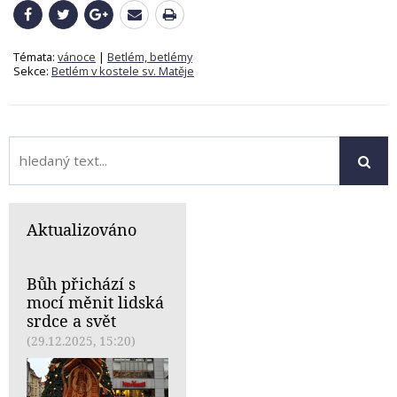
Témata:
vánoce
|
Betlém, betlémy
Sekce:
Betlém v kostele sv. Matěje
Aktualizováno
Bůh přichází s
mocí měnit lidská
srdce a svět
(29.12.2025, 15:20)