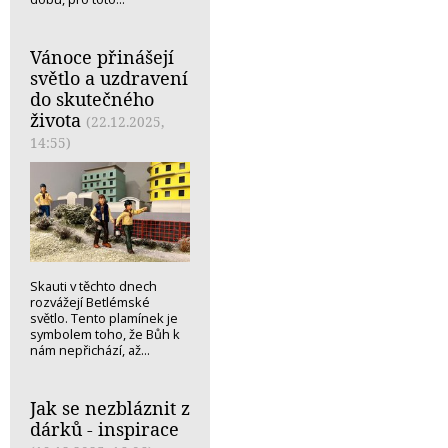
Vánoce přinášejí
světlo a uzdravení
do skutečného
života
(22.12.2025,
14:55)
Skauti v těchto dnech
rozvážejí Betlémské
světlo. Tento plamínek je
symbolem toho, že Bůh k
nám nepřichází, až...
Jak se nezbláznit z
dárků - inspirace