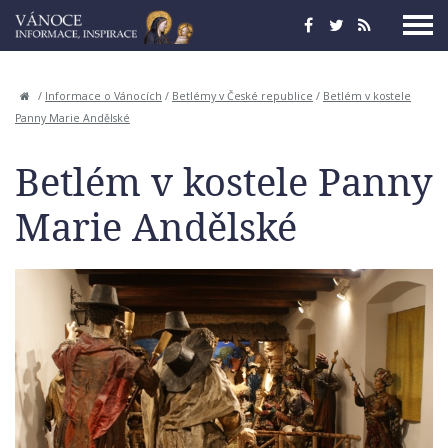
/
Informace o Vánocích
/
Betlémy v České republice
/
Betlém v kostele
Panny Marie Andělské
Betlém v kostele Panny
Marie Andělské