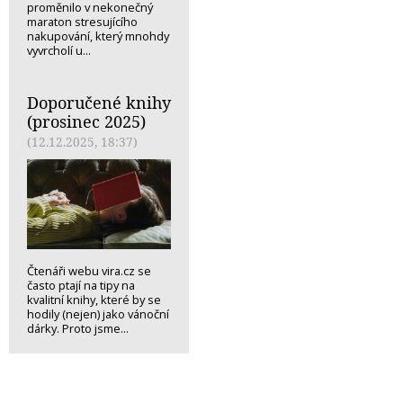
proměnilo v nekonečný
maraton stresujícího
nakupování, který mnohdy
vyvrcholí u...
Doporučené knihy
(prosinec 2025)
(12.12.2025, 18:37)
Čtenáři webu vira.cz se
často ptají na tipy na
kvalitní knihy, které by se
hodily (nejen) jako vánoční
dárky. Proto jsme...