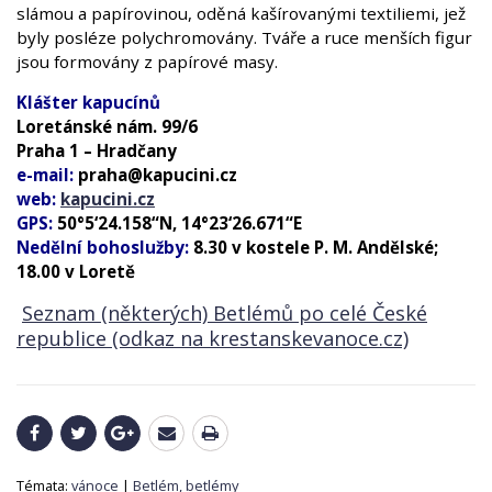
slámou a papírovinou, oděná kašírovanými textiliemi, jež
byly posléze polychromovány. Tváře a ruce menších figur
jsou formovány z papírové masy.
Klášter kapucínů
Loretánské nám. 99/6
Praha 1 – Hradčany
e-mail:
praha@kapucini.cz
web:
kapucini.cz
GPS:
50°5‘24.158“N, 14°23‘26.671“E
Nedělní bohoslužby:
8.30 v kostele P. M. Andělské;
18.00 v Loretě
Seznam (některých) Betlémů po celé České
republice (odkaz na krestanskevanoce.cz)
Témata:
vánoce
|
Betlém, betlémy