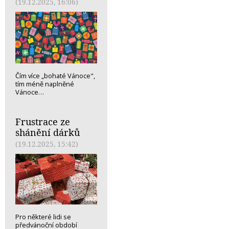
(19.12.2025, 16:06)
Čím více „bohaté Vánoce",
tím méně naplněné
Vánoce…
Frustrace ze
shánění dárků
(19.12.2025, 15:42)
Pro některé lidi se
předvánoční období