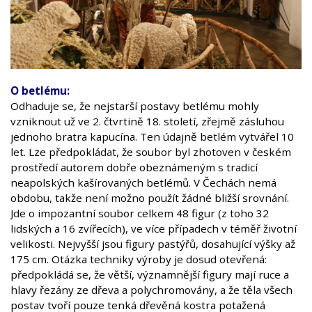
O betlému:
Odhaduje se, že nejstarší postavy betlému mohly
vzniknout už ve 2. čtvrtině 18. století, zřejmě zásluhou
jednoho bratra kapucína. Ten údajně betlém vytvářel 10
let. Lze předpokládat, že soubor byl zhotoven v českém
prostředí autorem dobře obeznámeným s tradicí
neapolských kašírovaných betlémů. V Čechách nemá
obdobu, takže není možno použít žádné bližší srovnání.
Jde o impozantní soubor celkem 48 figur (z toho 32
lidských a 16 zvířecích), ve více případech v téměř životní
velikosti. Nejvyšší jsou figury pastýřů, dosahující výšky až
175 cm. Otázka techniky výroby je dosud otevřená:
předpokládá se, že větší, významnější figury mají ruce a
hlavy řezány ze dřeva a polychromovány, a že těla všech
postav tvoří pouze tenká dřevěná kostra potažená