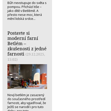
Bůh nevstupuje do světa s
pompou. Přichází tiše –
jako dítě v Betlémě. A
přesto nese moc, která
mění lidská srdce...
Postavte si
moderní farní
Betlém –
zkušenosti z jedné
farnosti
(29.12.2025,
15:02)
Nový betlém je zasazený
do současného prostředí
farnosti, aby vyjadřoval, že
Ježíš se narodil i pro tuto
dobu, pro toto...